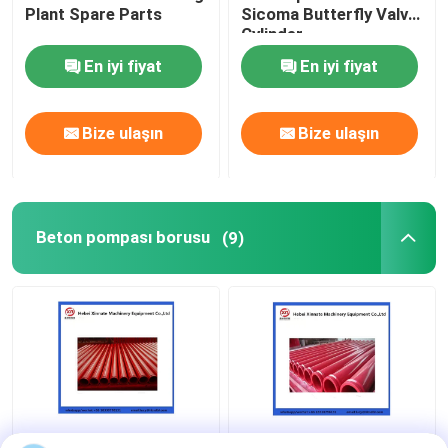
Plant Spare Parts
Sicoma Butterfly Valve
Cylinder
Beton pompası temizleme topu
Electropneumatic
En iyi fiyat
En iyi fiyat
Actuator Cylinder
Beton Boom Placer
Bize ulaşın
Bize ulaşın
Rexthod pompası
Beton pompası borusu
SANY beton pompası parçaları
(9)
Zoomlion Beton Pompası Parçaları
Beton pompası aksesuarları
Kullanılmış Beton Pompası Kamyonu