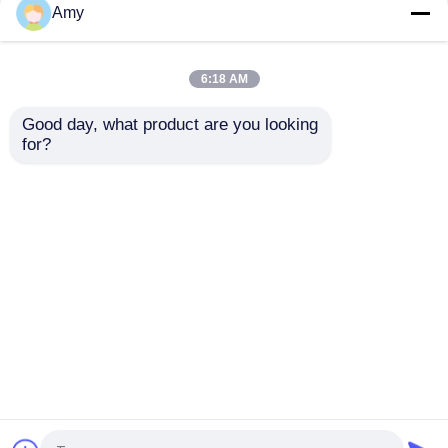
Amy
6:18 AM
En iyi fiyat
En iyi fiyat
Good day, what product are you looking 
for?
Bize ulaşın
Bize ulaşın
Daha fazla göster
Ana sayfa
Hakkımızda
Bize ulaşın
Desktop Site
Site Haritası
Privacy Policy
Kalite
PUTZMEISTER BETON POMPASI
PARÇALARI
Çin fabrikası.Copyright © 2025 Hebei