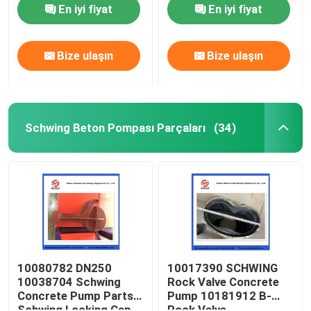
Agitatoring Paddles
Concrete Pump
En iyi fiyat
En iyi fiyat
Bize ulaşın
Bize ulaşın
Schwing Beton Pompası Parçaları
(34)
Ana sayfa
Ürünler
10080782 DN250
10017390 SCHWING
10038704 Schwing
Rock Valve Concrete
Concrete Pump Parts
Pump 10181912 B-
VİDEOLAR
Schwing Locking Cap
Rock Valve