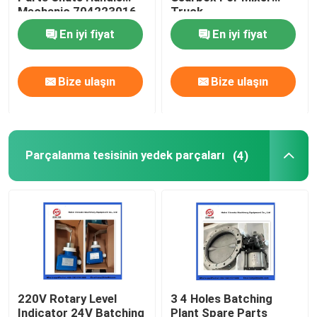
Mechanic 704223016
Truck
En iyi fiyat
En iyi fiyat
Beton karıştırıcı kamyon yedek parçaları
Bize ulaşın
Bize ulaşın
Parçalanma tesisinin yedek parçaları
Beton pompası borusu
Parçalanma tesisinin yedek parçaları
(4)
Beton pompası dirseği
Beton pompası lastik hortum
Beton pompası saplama bağlantısı
220V Rotary Level
3 4 Holes Batching
Beton Pompası flanşı
Indicator 24V Batching
Plant Spare Parts