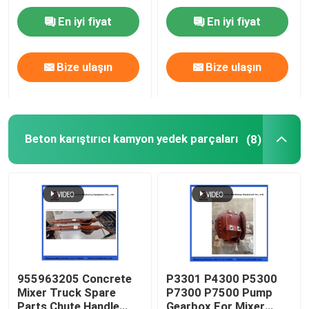
220/180/10059467
En iyi fiyat
En iyi fiyat
210/180
Hakkımızda
Bize ulaşın
Bize ulaşın
Fabrika turu
Kalite kontrol
Beton karıştırıcı kamyon yedek parçaları
(8)
Bize ulaşın
Teklif isteği
PUTZMEISTER BETON POMPASI PARÇALARI
955963205 Concrete
P3301 P4300 P5300
Mixer Truck Spare
P7300 P7500 Pump
Schwing Beton Pompası Parçaları
Parts Chute Handle
Gearbox For Mixer