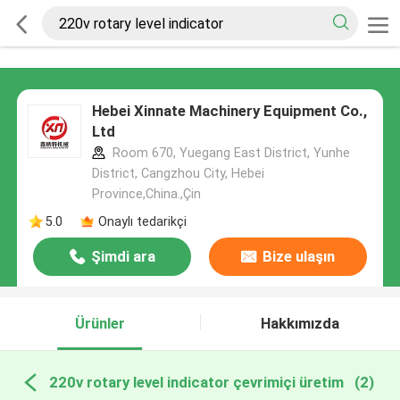
Hebei Xinnate Machinery Equipment Co.,
Ltd
Room 670, Yuegang East District, Yunhe
District, Cangzhou City, Hebei
Province,China.,Çin
5.0
Onaylı tedarikçi
Şimdi ara
Bize ulaşın
Ürünler
Hakkımızda
220v rotary level indicator çevrimiçi üretim
(2)