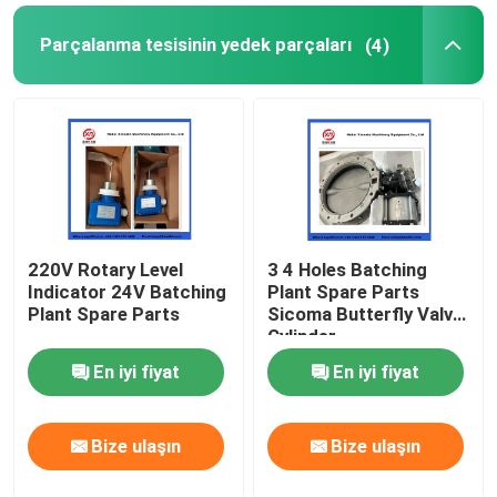
Parçalanma tesisinin yedek parçaları
(4)
220V Rotary Level
3 4 Holes Batching
Indicator 24V Batching
Plant Spare Parts
Plant Spare Parts
Sicoma Butterfly Valve
Cylinder
Electropneumatic
En iyi fiyat
En iyi fiyat
Actuator Cylinder
Bize ulaşın
Bize ulaşın