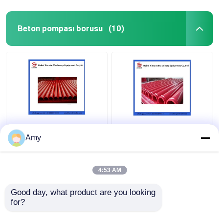
Beton pompası borusu
(10)
Amy
4:53 AM
En iyi fiyat
En iyi fiyat
Good day, what product are you looking 
for?
Bize ulaşın
Bize ulaşın