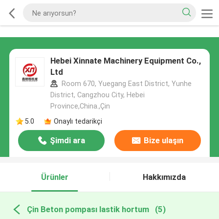
Hebei Xinnate Machinery Equipment Co.,
Ltd
Room 670, Yuegang East District, Yunhe
District, Cangzhou City, Hebei
Province,China.,Çin
5.0
Onaylı tedarikçi
Şimdi ara
Bize ulaşın
Ürünler
Hakkımızda
Çin Beton pompası lastik hortum
(5)