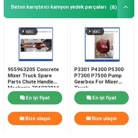
Beton karıştırıcı kamyon yedek parçaları
(8)
Beton pompası temizleme topu
Beton Boom Placer
Rexthod pompası
955963205 Concrete
P3301 P4300 P5300
SANY beton pompası parçaları
Mixer Truck Spare
P7300 P7500 Pump
Parts Chute Handle
Gearbox For Mixer
Mechanic 704223016
Truck
Zoomlion Beton Pompası Parçaları
En iyi fiyat
En iyi fiyat
Beton pompası aksesuarları
Bize ulaşın
Bize ulaşın
Kullanılmış Beton Pompası Kamyonu