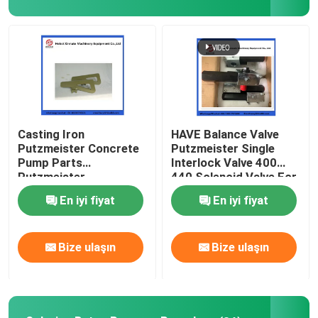
Hakkımızda
Fabrika turu
Kalite kontrol
Casting Iron
HAVE Balance Valve
Putzmeister Concrete
Putzmeister Single
Pump Parts
Interlock Valve 400
Bize ulaşın
Putzmeister
440 Solenoid Valve For
Agitatoring Paddles
Concrete Pump
En iyi fiyat
En iyi fiyat
Teklif isteği
Bize ulaşın
Bize ulaşın
PUTZMEISTER BETON POMPASI PARÇALARI
Schwing Beton Pompası Parçaları