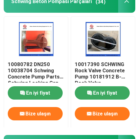
Schwing Beton Pompası Parçaları
(34)
Beton karıştırıcı kamyon yedek parçaları
Parçalanma tesisinin yedek parçaları
Beton pompası borusu
10080782 DN250
10017390 SCHWING
10038704 Schwing
Rock Valve Concrete
Beton pompası dirseği
Concrete Pump Parts
Pump 10181912 B-
Schwing Locking Cap
Rock Valve
220/180/10059467
En iyi fiyat
En iyi fiyat
Beton pompası lastik hortum
210/180
Bize ulaşın
Bize ulaşın
Beton pompası saplama bağlantısı
Beton Pompası flanşı