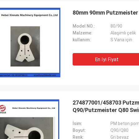
80mm 90mm Putzmeister 
Model NO.:
80/90
Malzeme:
Alaşımlı çelik
kullanım:
S Vana için
En Iyi Fiyat
274877001/458703 Putzme
Q90/Putzmeister Q80 Swi
İsim:
PM beton pomp
Boyut:
Q90/Q80
Renk:
Gri beyaz