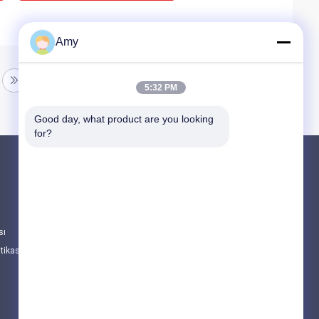
Amy
5:32 PM
Good day, what product are you looking 
for?
Ürünler
PUTZMEISTER BETON POMPASI PARÇALAR
Schwing Beton Pompası Parçaları
sı
Beton karıştırıcı kamyon yedek parçaları
itikası
Tüm Kategoriler