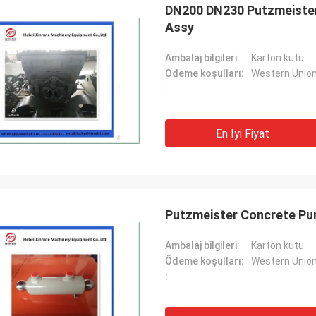
DN200 DN230 Putzmeister
Assy
Ambalaj bilgileri:
Karton kutu
Ödeme koşulları:
Western Unio
:
En Iyi Fiyat
Putzmeister Concrete Pum
Ambalaj bilgileri:
Karton kutu
Ödeme koşulları:
Western Unio
: