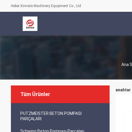
Hebei Xinnate Machinery Equipment Co., Ltd
Ana 
anahtar
Tüm Ürünler
PUTZMEISTER BETON POMPASI
PARÇALARI
Schwing Beton Pompası Parçaları