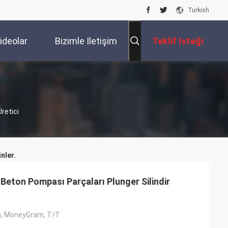
Turkish
ideolar
Bizimle Iletişim
Teklif Isteği
Kur
retici
nler.
ton Pompası Parçaları Plunger Silindir
n, MoneyGram, T/T