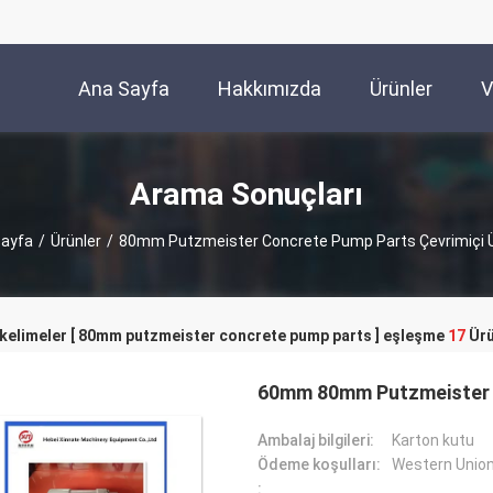
Ana Sayfa
Hakkımızda
Ürünler
V
Arama Sonuçları
Sayfa
/
Ürünler
/
80mm Putzmeister Concrete Pump Parts Çevrimiçi Ü
 kelimeler [ 80mm putzmeister concrete pump parts ] eşleşme
17
Ürü
60mm 80mm Putzmeister Be
Ambalaj bilgileri:
Karton kutu
Ödeme koşulları:
Western Unio
: