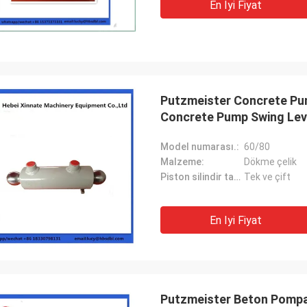
En Iyi Fiyat
Putzmeister Concrete Pu
Concrete Pump Swing Lev
Model numarası.:
60/80
Malzeme:
Dökme çelik
Piston silindir tabakası:
Tek ve çift
En Iyi Fiyat
Putzmeister Beton Pompa