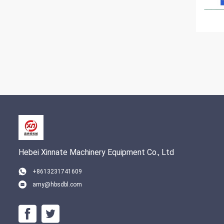
Hebei Xinnate Machinery Equipment Co., Ltd
+8613231741609
amy@hbsdbl.com