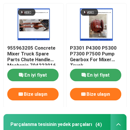
Hakkımızda
Fabrika turu
955963205 Concrete
P3301 P4300 P5300
Kalite kontrol
Mixer Truck Spare
P7300 P7500 Pump
Parts Chute Handle
Gearbox For Mixer
Mechanic 704223016
Truck
Bize ulaşın
En iyi fiyat
En iyi fiyat
Teklif isteği
Bize ulaşın
Bize ulaşın
PUTZMEISTER BETON POMPASI PARÇALARI
Parçalanma tesisinin yedek parçaları
(4)
Schwing Beton Pompası Parçaları