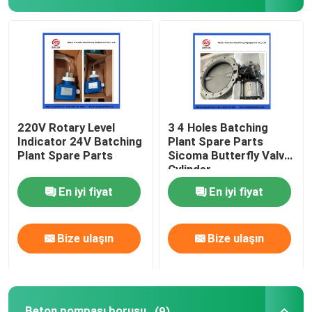
Beton karıştırıcı kamyon yedek parçaları
Parçalanma tesisinin yedek parçaları
Beton pompası borusu
220V Rotary Level
3 4 Holes Batching
Indicator 24V Batching
Plant Spare Parts
Plant Spare Parts
Sicoma Butterfly Valve
Beton pompası dirseği
Cylinder
Electropneumatic
En iyi fiyat
En iyi fiyat
Actuator Cylinder
Beton pompası lastik hortum
Bize ulaşın
Bize ulaşın
Beton pompası saplama bağlantısı
Beton Pompası flanşı
Beton pompası borusu
(9)