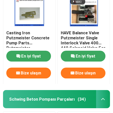
Casting Iron
HAVE Balance Valve
Putzmeister Concrete
Putzmeister Single
Pump Parts
Interlock Valve 400
Putzmeister
440 Solenoid Valve For
Agitatoring Paddles
Concrete Pump
En iyi fiyat
En iyi fiyat
Bize ulaşın
Bize ulaşın
Schwing Beton Pompası Parçaları
(34)