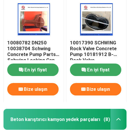
10080782 DN250
10017390 SCHWING
10038704 Schwing
Rock Valve Concrete
Concrete Pump Parts
Pump 10181912 B-
Schwing Locking Cap
Rock Valve
220/180/10059467
En iyi fiyat
En iyi fiyat
210/180
Bize ulaşın
Bize ulaşın
Ana sayfa
Ürünler
Beton karıştırıcı kamyon yedek parçaları
(8)
VİDEOLAR