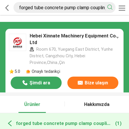
Hebei Xinnate Machinery Equipment Co.,
Ltd
Room 670, Yuegang East District, Yunhe
District, Cangzhou City, Hebei
Province,China.,Çin
5.0
Onaylı tedarikçi
Şimdi ara
Bize ulaşın
Ürünler
Hakkımızda
forged tube concrete pump clamp coupling çevrimiçi üretim
(1)