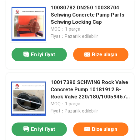
10080782 DN250 10038704
Schwing Concrete Pump Parts
Schwing Locking Cap
MOQ：1 parça
Fiyat：Pazarlık edilebilir
En iyi fiyat
Bize ulaşın
10017390 SCHWING Rock Valve
Concrete Pump 10181912 B-
Rock Valve 220/180/10059467
210/180
MOQ：1 parça
Fiyat：Pazarlık edilebilir
En iyi fiyat
Bize ulaşın