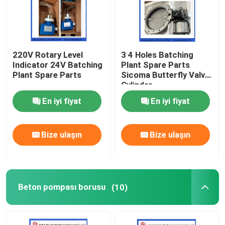
220V Rotary Level
3 4 Holes Batching
Indicator 24V Batching
Plant Spare Parts
Plant Spare Parts
Sicoma Butterfly Valve
Cylinder
Electropneumatic
En iyi fiyat
En iyi fiyat
Actuator Cylinder
Bize ulaşın
Bize ulaşın
Beton pompası borusu
(10)