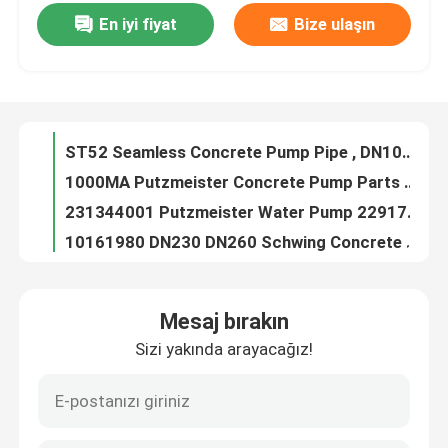
En iyi fiyat
Bize ulaşın
SAUER DANFOSS Rexthod Pump SPV23 Hydraulic Pump High Pressure
ST52 Seamless Concrete Pump Pipe , DN100 DN125 Concrete Pump Delivery Pipe
Hakkımızda
1000MA Putzmeister Concrete Pump Parts Remote Control Battery
231344001 Putzmeister Water Pump 229179000 Flushing Water Pump
Fabrika turu
10161980 DN230 DN260 Schwing Concrete Pump Parts Rubber Piston Ram
Putzmeister Concrete Pump Magnetic Switch 270321001
Kalite kontrol
Concrete Pump Parts Sany Filter Element Hydraulic Oil Filter
3 4 Holes Batching Plant Spare Parts Sicoma Butterfly Valve Cylinder Electropneumatic Actuator Cylinder
Bize ulaşın
10061072 10061073 Schwing Spare Parts Concrete Pump Complete Closed And Open Agitator
10094569 Schwing Concrete Pump Parts Plunger Cylinder Swing Lever
Teklif isteği
Mesaj bırakın
Rear Front Agitatoring Shaft Schwing Pump Parts
Sizi yakında arayacağız!
99.9% Concrete Pump Accessories Concrete Pump Primer Lubricant For Concrete Pumping Pipe
PUTZMEISTER BETON POMPASI PARÇALARI
Concrete Pump Spare Parts Water Pump Schwing Water Pump 7560C
Concrete Pump Parts U Bolt Pipe DN125 DN150 Plastic Cast Steel
Schwing Beton Pompası Parçaları
BP2000 Schwing Concrete Pump Parts Slewing Lever BP3000