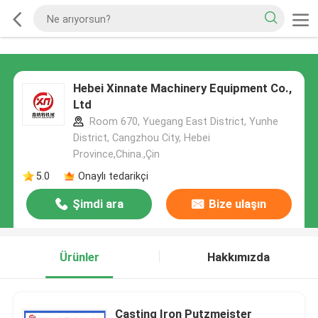
Hebei Xinnate Machinery Equipment Co.,
Ltd
Room 670, Yuegang East District, Yunhe
District, Cangzhou City, Hebei
Province,China.,Çin
5.0
Onaylı tedarikçi
Şimdi ara
Bize ulaşın
Ürünler
Hakkımızda
Casting Iron Putzmeister