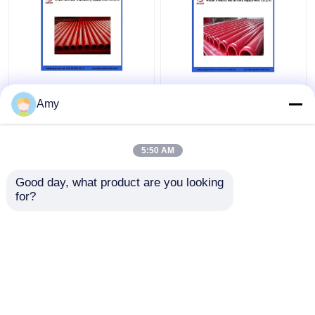
Amy
5:50 AM
En iyi fiyat
En iyi fiyat
Good day, what product are you looking 
for?
Bize ulaşın
Bize ulaşın
Daha fazla göster
Ana sayfa
Hakkımızda
Bize ulaşın
Desktop Site