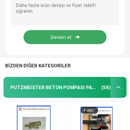
36m 38m 42m Used Concrete Pump Truck Putzmeister Pump Truck
Beton karıştırıcı kamyon yedek parçaları
10161980 Schwing Concrete Pump Parts Integral Piston Rubber Piston Ram
4L 6L 10L Putzmeister Concrete Pump Parts Rubber Putzmeister Accumulator Bladder
Parçalanma tesisinin yedek parçaları
600x600 Concrete Pump Accessories Outrigger Plate Outrigger Pad For Putzmeister And Sany Pump
10039180 Schwing Concrete Pump Hydraulic Motor
Beton pompası borusu
BİZDEN DİĞER KATEGORİLER
Beton pompası dirseği
PUTZMEISTER BETON POMPASI PARÇALARI
(58)
Beton pompası lastik hortum
Beton pompası saplama bağlantısı
Beton Pompası flanşı