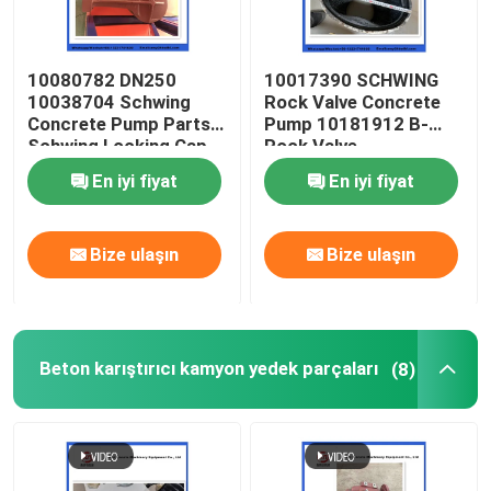
10080782 DN250
10017390 SCHWING
10038704 Schwing
Rock Valve Concrete
Concrete Pump Parts
Pump 10181912 B-
Schwing Locking Cap
Rock Valve
220/180/10059467
En iyi fiyat
En iyi fiyat
210/180
Bize ulaşın
Bize ulaşın
Beton karıştırıcı kamyon yedek parçaları
(8)