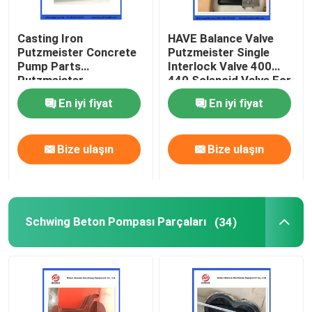
Beton pompası temizleme topu
Casting Iron
HAVE Balance Valve
Putzmeister Concrete
Putzmeister Single
Pump Parts
Interlock Valve 400
Beton Boom Placer
Putzmeister
440 Solenoid Valve For
Agitatoring Paddles
Concrete Pump
En iyi fiyat
En iyi fiyat
Rexthod pompası
Bize ulaşın
Bize ulaşın
SANY beton pompası parçaları
Zoomlion Beton Pompası Parçaları
Schwing Beton Pompası Parçaları
(34)
Beton pompası aksesuarları
Kullanılmış Beton Pompası Kamyonu