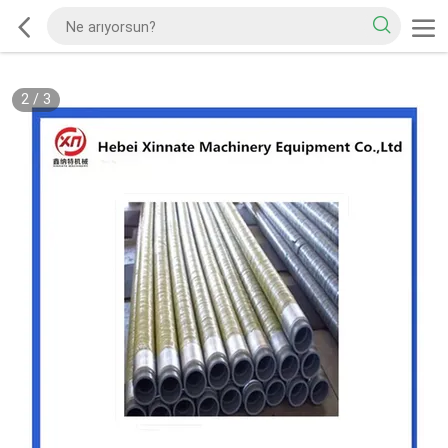
2
/
3