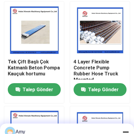
Tek Çift Başlı Çok
4 Layer Flexible
Katmanlı Beton Pompa
Concrete Pump
Kauçuk hortumu
Rubber Hose Truck
Mounted
Talep Gönder
Talep Gönder
Ana sayfa
Ürünler
Amy
VİDEOLAR