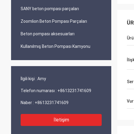
SANY beton pompası parçaları
Zoomlion Beton Pompası Parçaları
ÜR
Beton pompası aksesuarları
Ürü
Kullanılmış Beton Pompası Kamyonu
İliş
İlgili kişi :
Amy
Ser
Telefon numarası :
+8613231741609
Vur
Naber :
+8613231741609
İletişim