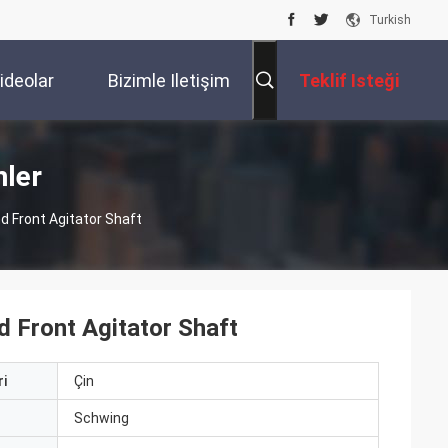
Turkish
ideolar
Bizimle Iletişim
Teklif Isteği
Kur
nler
 Front Agitator Shaft
 Front Agitator Shaft
i
Çin
ı
Schwing