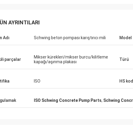
ÜN AYRINTILARI
n Adı
Schwing beton pompası karıştırıcı mili
Model 
Mikser kürekleri/mikser burcu/kilitleme
kili parçalar
Türü
kapağı/aşınma plakası
tifika
ISO
HS ko
gulamak
ISO Schwing Concrete Pump Parts
,
Schwing Concr