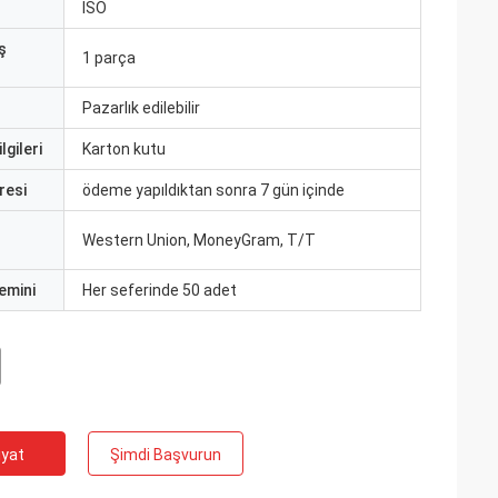
ISO
ş
1 parça
Pazarlık edilebilir
lgileri
Karton kutu
resi
ödeme yapıldıktan sonra 7 gün içinde
Western Union, MoneyGram, T/T
emini
Her seferinde 50 adet
iyat
Şimdi Başvurun