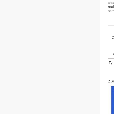
sha
rea
sch
C
Typ
2.S