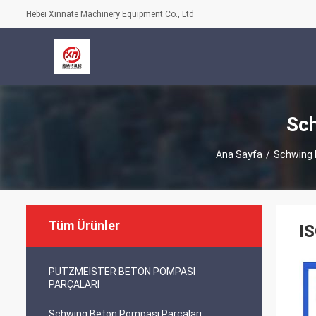
Hebei Xinnate Machinery Equipment Co., Ltd
Sch
Ana Sayfa
/
Schwing 
Tüm Ürünler
IS
PUTZMEISTER BETON POMPASI
PARÇALARI
Schwing Beton Pompası Parçaları