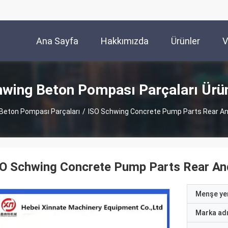
Ana Sayfa
Hakkımızda
Ürünler
V
wing Beton Pompası Parçaları Ürü
Beton Pompası Parçaları
/
ISO Schwing Concrete Pump Parts Rear And
O Schwing Concrete Pump Parts Rear And
Menşe yer
Marka ad