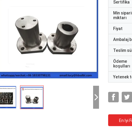
Sertifika
Min sipari
miktarı
Fiyat
Ambalaj bi
Teslim sü
Ödeme
koşulları
Yetenek t
En Iyi F