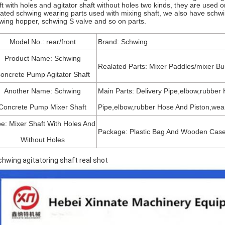
ft with holes and agitator shaft without holes two kinds, they are use
lated schwing wearing parts used with mixing shaft, we also have schwi
wing hopper, schwing S valve and so on parts.
Model No.: rear/front
Brand: Schwing
Product Name: Schwing
Realated Parts: Mixer Paddles/mixer Bu
oncrete Pump Agitator Shaft
Another Name: Schwing
Main Parts: Delivery Pipe,elbow,rubber 
Concrete Pump Mixer Shaft
Pipe,elbow,rubber Hose And Piston,wea
e: Mixer Shaft With Holes And
Package: Plastic Bag And Wooden Cas
Without Holes
chwing agitatoring shaft real shot