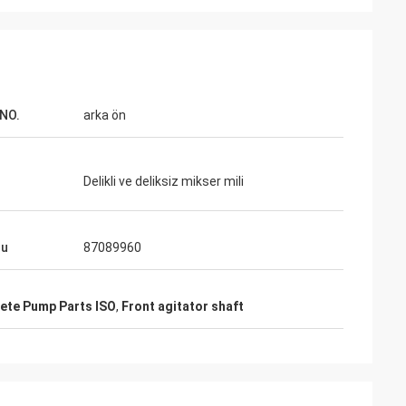
NO.
arka ön
Delikli ve deliksiz mikser mili
du
87089960
ete Pump Parts ISO
,
Front agitator shaft