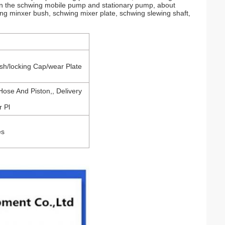
d on the schwing mobile pump and stationary pump, about
ng minxer bush, schwing mixer plate, schwing slewing shaft,
sh/locking Cap/wear Plate
Hose And Piston,, Delivery
r Pl
es