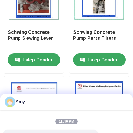
Hakkımızda
Schwing Concrete
Schwing Concrete
Fabrika turu
Pump Slewing Lever
Pump Parts Filters
Kalite kontrol
Talep Gönder
Talep Gönder
Bize ulaşın
Teklif isteği
Amy
PUTZMEISTER BETON POMPASI PARÇALARI
11:46 PM
Schwing Beton Pompası Parçaları