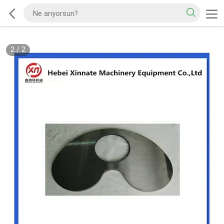
2
/
2