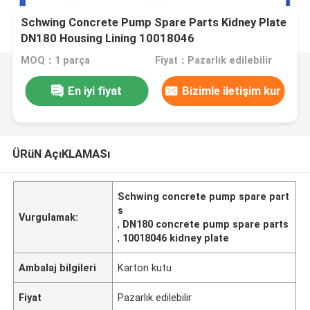
Schwing Concrete Pump Spare Parts Kidney Plate
DN180 Housing Lining 10018046
MOQ：1 parça
Fiyat：Pazarlık edilebilir
En iyi fiyat
Bizimle iletişim kur
ÜRüN AçıKLAMASı
Schwing concrete pump spare part
s
Vurgulamak:
,
DN180 concrete pump spare parts
,
10018046 kidney plate
Ambalaj bilgileri
Karton kutu
Fiyat
Pazarlık edilebilir