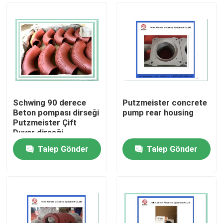
Schwing 90 derece
Putzmeister concrete
Beton pompası dirseği
pump rear housing
Putzmeister Çift
Duvar dirseği
10010479
Talep Gönder
Talep Gönder
Ana sayfa
Ürünler
VİDEOLAR