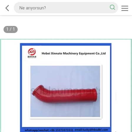
1
/
1