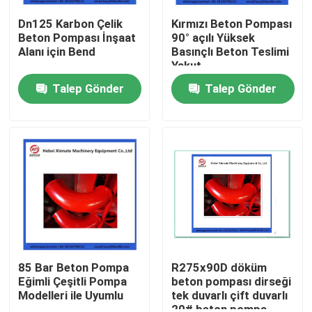
Dn125 Karbon Çelik
Kırmızı Beton Pompası
Beton Pompası İnşaat
90° açılı Yüksek
Alanı için Bend
Basınçlı Beton Teslimi
Yakut
Talep Gönder
Talep Gönder
Ana sayfa
Ürünler
85 Bar Beton Pompa
R275x90D döküm
Eğimli Çeşitli Pompa
beton pompası dirseği
Modelleri ile Uyumlu
tek duvarlı çift duvarlı
VİDEOLAR
20# beton pompa