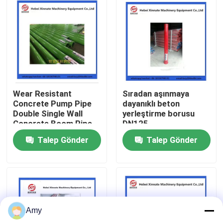
Hakkımızda
Fabrika turu
Kalite kontrol
Wear Resistant
Sıradan aşınmaya
Concrete Pump Pipe
dayanıklı beton
Double Single Wall
yerleştirme borusu
Bize ulaşın
Concrete Boom Pipe
DN125
Talep Gönder
Talep Gönder
Teklif isteği
PUTZMEISTER BETON POMPASI PARÇALARI
Amy
Schwing Beton Pompası Parçaları