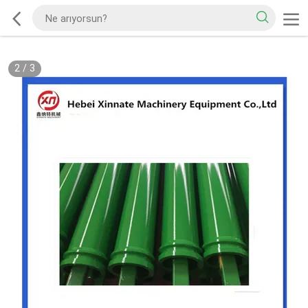
2
/
3