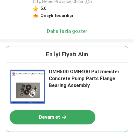
City, Hebei Province,China. ,Çin
5.0
Onaylı tedarikçi
Daha fazla göster
En İyi Fiyatı Alın
OMH500 OMH400 Putzmeister
Concrete Pump Parts Flange
Bearing Assembly
Devam et