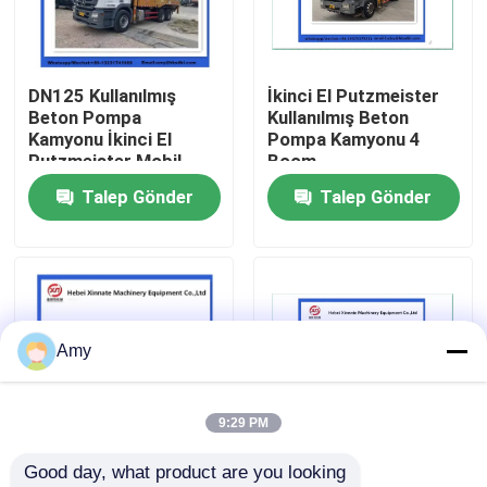
Hakkımızda
DN125 Kullanılmış
İkinci El Putzmeister
Beton Pompa
Kullanılmış Beton
Fabrika turu
Kamyonu İkinci El
Pompa Kamyonu 4
Putzmeister Mobil
Boom
Beton Pompası
Talep Gönder
Talep Gönder
Kalite kontrol
Bize ulaşın
Teklif isteği
Amy
PUTZMEISTER BETON POMPASI PARÇALARI
9:29 PM
Good day, what product are you looking 
Schwing Beton Pompası Parçaları
36m 38m 42m Used
Secondhand 36m-63m