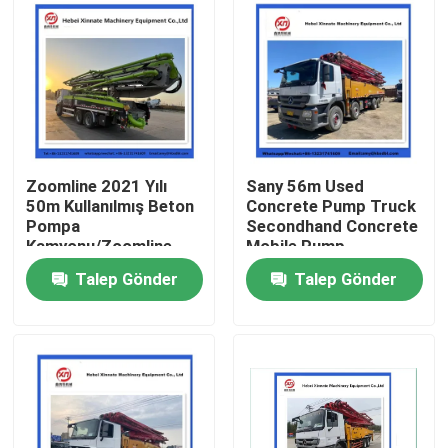
Zoomline 2021 Yılı
Sany 56m Used
50m Kullanılmış Beton
Concrete Pump Truck
Pompa
Secondhand Concrete
Kamyonu/Zoomline
Mobile Pump
İkinci El Karıştırıcı
Talep Gönder
Talep Gönder
Kamyon Makinesi
Ana sayfa
Ürünler
VİDEOLAR