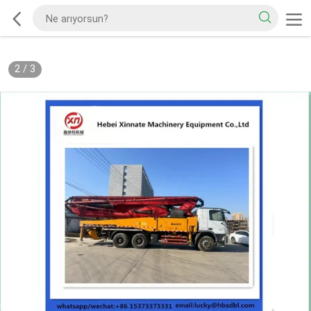
2
/
3