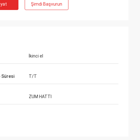
iyat
Şimdi Başvurun
İkinci el
Süresi
T/T
ZUM HATTI