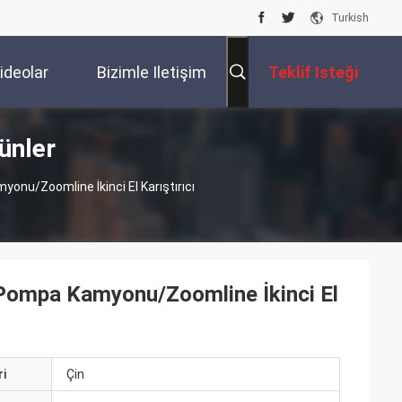
Turkish
ideolar
Bizimle Iletişim
Teklif Isteği
ünler
Kur
onu/Zoomline İkinci El Karıştırıcı
 Pompa Kamyonu/Zoomline İkinci El
i
Çin