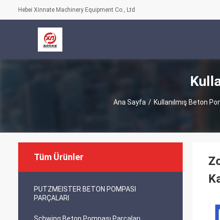
Hebei Xinnate Machinery Equipment Co., Ltd
Kull
Ana Sayfa
/
Kullanılmış Beton P
Tüm Ürünler
Zo
Ka
PUTZMEISTER BETON POMPASI
PARÇALARI
Schwing Beton Pompası Parçaları