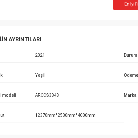
En Iyi F
ÜN AYRINTILARI
2021
Durum
k
Yeşil
Ödeme 
i modeli
ARCCS3343
Marka
ut
12370mm*2530mm*4000mm