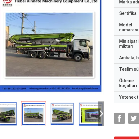
Marka ad
Sertifika
Model
numarası
Min sipari
miktarı
Ambalaj bi
Teslim sü
Ödeme
koşulları
Yetenek t