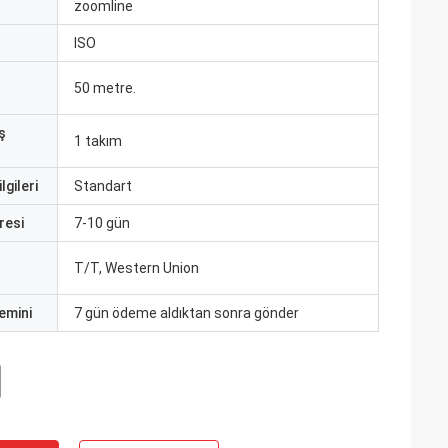
ı
zoomline
ISO
50 metre.
ş
1 takım
lgileri
Standart
resi
7-10 gün
T/T, Western Union
emini
7 gün ödeme aldıktan sonra gönder