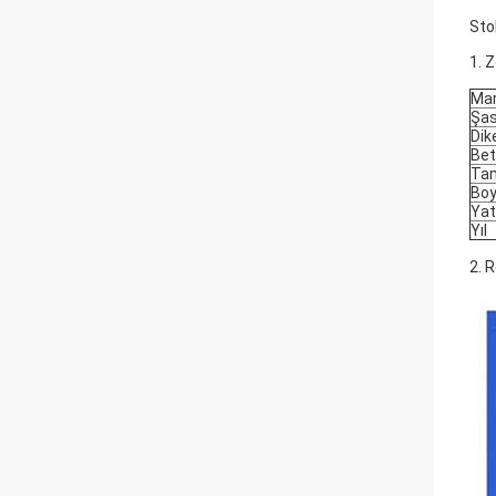
Sto
1. 
Ma
Şas
Dik
Bet
Tam
Boy
Yat
Yıl
2. 