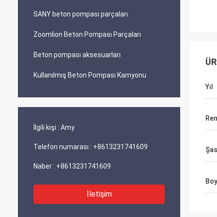
SANY beton pompası parçaları
Zoomlion Beton Pompası Parçaları
Beton pompası aksesuarları
ÜR
Kullanılmış Beton Pompası Kamyonu
Yıl
Ren
İlgili kişi :
Amy
Telefon numarası :
+8613231741609
Şas
Naber :
+8613231741609
Boy
İletişim