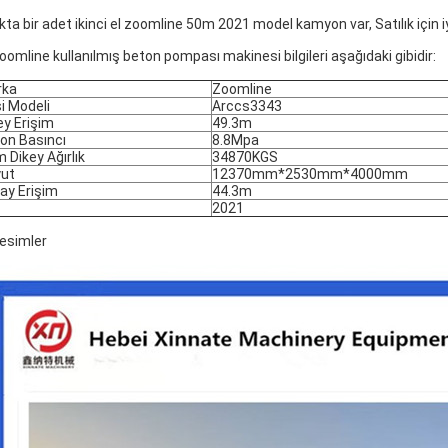
kta bir adet ikinci el zoomline 50m 2021 model kamyon var, Satılık için iy
Zoomline kullanılmış beton pompası makinesi bilgileri aşağıdaki gibidir:
rka
Zoomline
i Modeli
Arccs3343
ey Erişim
49.3m
on Basıncı
8.8Mpa
 Dikey Ağırlık
34870KGS
ut
12370mm*2530mm*4000mm
ay Erişim
44.3m
2021
Resimler