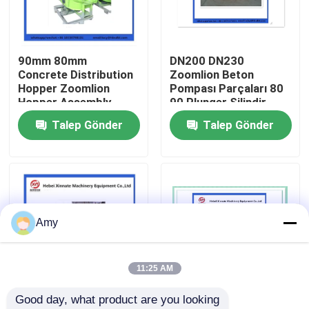
Hakkımızda
90mm 80mm
DN200 DN230
Concrete Distribution
Zoomlion Beton
Fabrika turu
Hopper Zoomlion
Pompası Parçaları 80
Hopper Assembly
90 Plunger Silindir
Talep Gönder
Talep Gönder
Kalite kontrol
Bize ulaşın
Teklif isteği
Amy
PUTZMEISTER BETON POMPASI PARÇALARI
11:25 AM
Good day, what product are you looking 
Schwing Beton Pompası Parçaları
80mm 90mm DN200
DN230 DN260 DN200