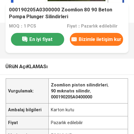
000190205A0300000 Zoomlion 80 90 Beton
Pompa Plunger Silindirleri
MOQ：1 PCS
Fiyat：Pazarlık edilebilir
En iyi fiyat
Bizimle iletişim kur
ÜRüN AçıKLAMASı
Zoomlion piston silindirleri
,
Vurgulamak:
90 mıknatıs silindir
,
000190205A0400000
Ambalaj bilgileri
Karton kutu
Fiyat
Pazarlık edilebilir