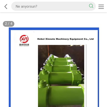
2
/
4