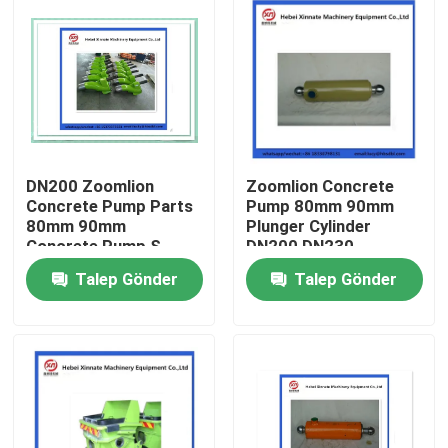
DN200 Zoomlion
Zoomlion Concrete
Concrete Pump Parts
Pump 80mm 90mm
80mm 90mm
Plunger Cylinder
Concrete Pump S
DN200 DN230
Valve
Talep Gönder
Talep Gönder
Ana sayfa
Ürünler
VİDEOLAR