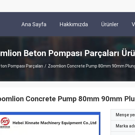
Ana Sayfa
Hakkımızda
Ürünler
V
mlion Beton Pompası Parçaları Ürü
ton Pompası Parçaları
/
Zoomlion Concrete Pump 80mm 90mm Plunge
oomlion Concrete Pump 80mm 90mm Plu
Menşe yer
Marka ad