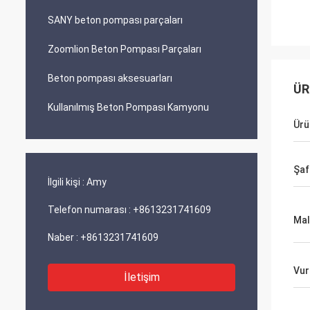
SANY beton pompası parçaları
Zoomlion Beton Pompası Parçaları
Beton pompası aksesuarları
ÜR
Kullanılmış Beton Pompası Kamyonu
Ürü
Şaf
İlgili kişi :
Amy
Telefon numarası :
+8613231741609
Ma
Naber :
+8613231741609
Vur
İletişim