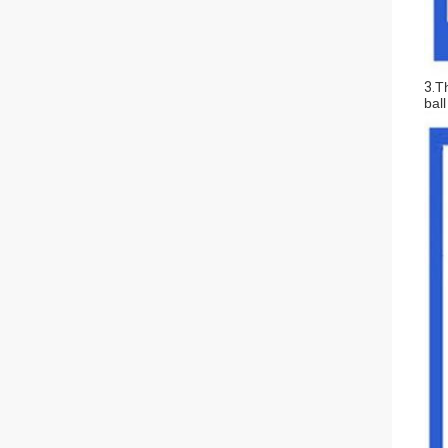
3.
Th
bal