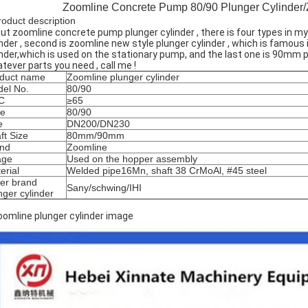
Zoomline Concrete Pump 80/90 Plunger Cylinder/
roduct description
ut zoomline concrete pump plunger cylinder , there is four types in my
inder , second is zoomline new style plunger cylinder , which is famous
inder,which is used on the stationary pump, and the last one is 90mm p
tever parts you need , call me !
duct name
Zoomline plunger cylinder
el No.
80/90
C
≥65
pe
80/90
e
DN200/DN230
ft Size
80mm/90mm
nd
Zoomline
age
Used on the hopper assembly
erial
Welded pipe16Mn, shaft 38 CrMoAl, #45 steel
er brand
Sany/schwing/IHI
nger cylinder
oomline plunger cylinder image