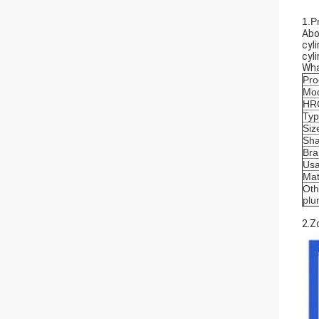
1.P
Abo
cyl
cyl
Wha
Pro
Mod
HR
Ty
Siz
Sha
Bra
Us
Mat
Oth
plu
2.Z