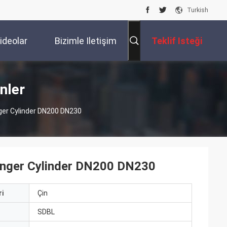
Turkish
ideolar
Bizimle Iletişim
Teklif Isteği
Kur
nler
r Cylinder DN200 DN230
nger Cylinder DN200 DN230
i
Çin
ı
SDBL