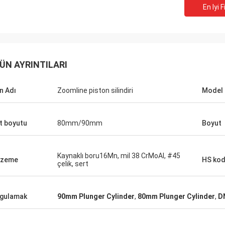
En Iyi F
ÜN AYRINTILARI
n Adı
Zoomline piston silindiri
Model 
t boyutu
80mm/90mm
Boyut
Kaynaklı boru16Mn, mil 38 CrMoAl, #45
lzeme
HS ko
çelik, sert
gulamak
90mm Plunger Cylinder
,
80mm Plunger Cylinder
,
D