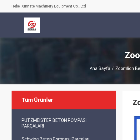
Hebei Xinnate Machinery Equipment Co., Ltd
Zoo
Ana Sayfa
/
Zoomlion Be
Tüm Ürünler
Z
PUTZMEISTER BETON POMPASI
PARÇALARI
Schwing Beton Pompası Parçaları