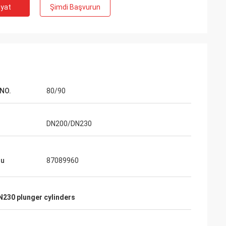
iyat
Şimdi Başvurun
NO.
80/90
DN200/DN230
du
87089960
N230 plunger cylinders